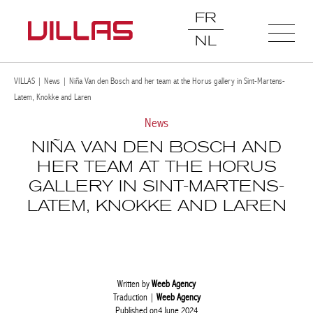
FR
NL
VILLAS
|
News
|
Niña Van den Bosch and her team at the Horus gallery in Sint-Martens-
Latem, Knokke and Laren
News
NIÑA VAN DEN BOSCH AND
HER TEAM AT THE HORUS
GALLERY IN SINT-MARTENS-
LATEM, KNOKKE AND LAREN
Written by
Weeb Agency
Traduction |
Weeb Agency
Published on4 June 2024