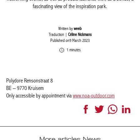
fascinating view of the inspiration park.
Written by
weeb
Traduction |
Céline Nickmans
Published on9 March 2023
1 minutes
Polydore Rensonstraat 8
BE – 9770 Kruisem
Only accessible by appointment via
www.noa-outdoor.com
Facebook
Twitter
WhatsApp
Link
More articles News