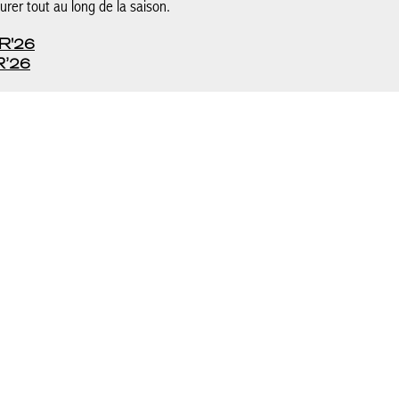
ourer tout au long de la saison.
R'26
’26