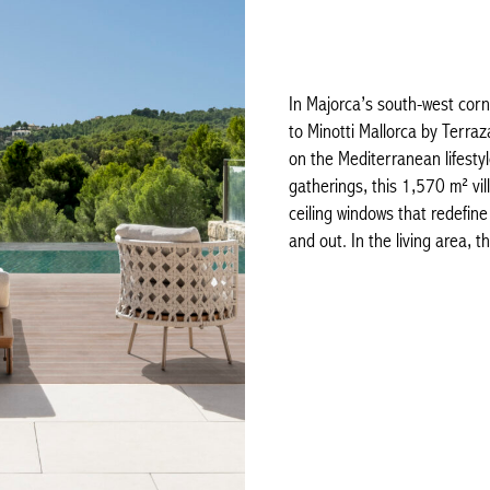
In Majorca’s south-west corn
to Minotti Mallorca by Terraz
on the Mediterranean lifestyl
gatherings, this 1,570 m² vil
ceiling windows that redefin
and out. In the living area, t