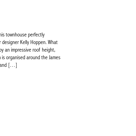
his townhouse perfectly
ior designer Kelly Hoppen. What
 by an impressive roof height,
m is organised around the James
) and […]