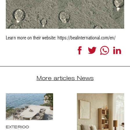
Learn more on their website: https://bealinternational.com/en/
Facebook
Twitter
WhatsApp
Link
More articles News
EXTERIOO