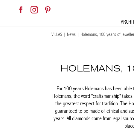
ARCHI
VILLAS
|
News
|
Holemans, 100 years of jewelle
HOLEMANS, 1
For 100 years Holemans has been able to
Holemans, the word "craftsmanship" takes o
the greatest respect for tradition. The Ho
guaranteed to be made of ethical and sus
years. All diamonds come from legal source
place