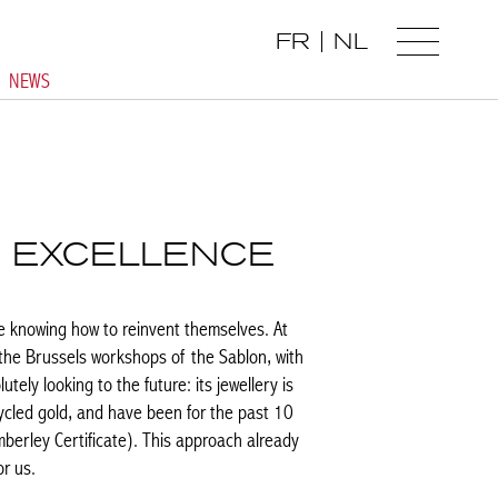
FR
NL
NEWS
Y EXCELLENCE
e knowing how to reinvent themselves. At
 the Brussels workshops of the Sablon, with
ely looking to the future: its jewellery is
ycled gold, and have been for the past 10
mberley Certificate). This approach already
or us.