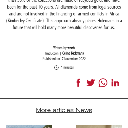
than 95% of the collections are made of recycled gold, and have
been for the past 10 years. All diamonds come from legal sources
and are not involved in the financing of armed conflicts in Africa
(Kimberley Certificate). This approach already places Holemans in a
future that will hold many more beautiful discoveries for us.
Written by
weeb
Traduction |
Céline Nickmans
Published on17 November 2022
1 minutes
Facebook
Twitter
WhatsApp
Link
More articles News