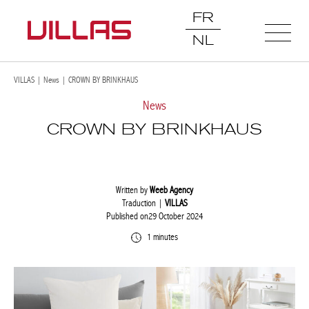
FR
NL
VILLAS
|
News
|
CROWN BY BRINKHAUS
News
CROWN BY BRINKHAUS
Written by
Weeb Agency
Traduction |
VILLAS
Published on29 October 2024
1 minutes