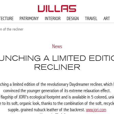
TECTURE
PATRIMONY
INTERIOR
DESIGN
TRAVEL
ART
on of the recliner
News
AUNCHING A LIMITED EDIT
RECLINER
nching a limited edition of the revolutionary Daydreamer recliner, whi
convinced the younger generation of its extreme relaxation effect.
lagship of JORI's ecological footprint and is available in 5 colored, un
 to its soft, organic look, thanks to the combination of the soft, recy
supple, grained nubuck leather of the backrest.
www.jori.com