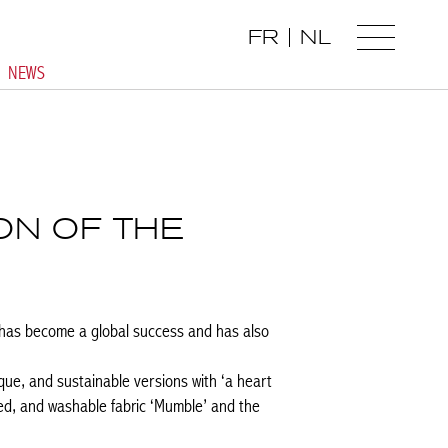
FR
NL
NEWS
ION OF THE
ch has become a global success and has also
ique, and sustainable versions with ‘a heart
cled, and washable fabric ‘Mumble’ and the