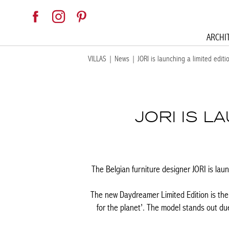
ARCHI
VILLAS
|
News
|
JORI is launching a limited editi
JORI IS L
The Belgian furniture designer JORI is lau
The new Daydreamer Limited Edition is the f
for the planet’. The model stands out due