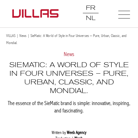
FR
NL
VILLAS
|
News
|
SieMatic: A World of Style in Four Universes – Pure, Urban, Classic, and
Mondial.
News
SIEMATIC: A WORLD OF STYLE
IN FOUR UNIVERSES – PURE,
URBAN, CLASSIC, AND
MONDIAL.
The essence of the SieMatic brand is simple: innovative, inspiring,
and fascinating.
Written by
Weeb Agency