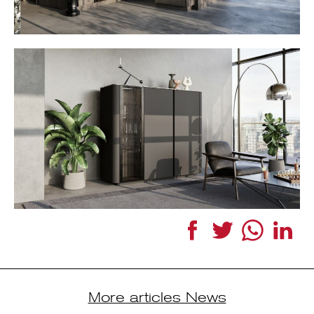
Facebook
Twitter
WhatsApp
Link
More articles News